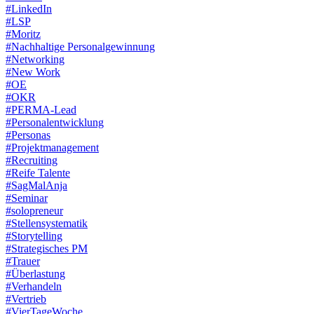
#LinkedIn
#LSP
#Moritz
#Nachhaltige Personalgewinnung
#Networking
#New Work
#OE
#OKR
#PERMA-Lead
#Personalentwicklung
#Personas
#Projektmanagement
#Recruiting
#Reife Talente
#SagMalAnja
#Seminar
#solopreneur
#Stellensystematik
#Storytelling
#Strategisches PM
#Trauer
#Überlastung
#Verhandeln
#Vertrieb
#VierTageWoche