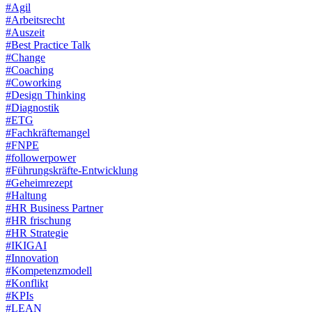
#Agil
#Arbeitsrecht
#Auszeit
#Best Practice Talk
#Change
#Coaching
#Coworking
#Design Thinking
#Diagnostik
#ETG
#Fachkräftemangel
#FNPE
#followerpower
#Führungskräfte-Entwicklung
#Geheimrezept
#Haltung
#HR Business Partner
#HR frischung
#HR Strategie
#IKIGAI
#Innovation
#Kompetenzmodell
#Konflikt
#KPIs
#LEAN